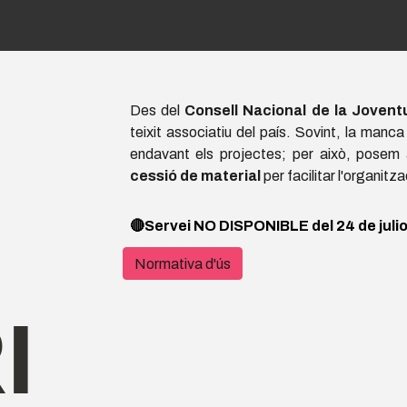
ip to main content
Skip to navigat
Ó
Des del
Consell Nacional de la Joven
teixit associatiu del país. Sovint, la manca
endavant els projectes; per això, posem a
cessió de material
per facilitar l'organitza
🔴Servei NO DISPONIBLE del 24 de juliol
Normativa d'ús
I