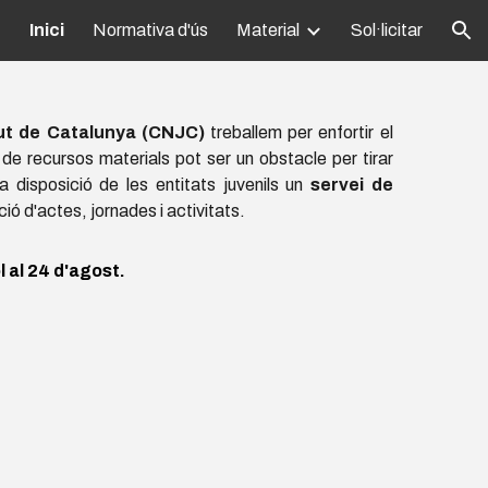
Inici
Normativa d'ús
Material
Sol·licitar
ion
tut de Catalunya (CNJC)
treballem per enfortir el
 de recursos materials pot ser un obstacle per tirar
 disposició de les entitats juvenils un
servei de
ció d'actes, jornades i activitats.
 al 24 d'agost.