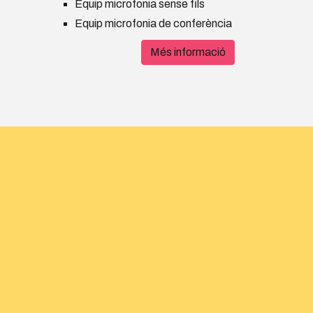
Equip microfonia sense fils
Equip microfonia de conferència
Més informació