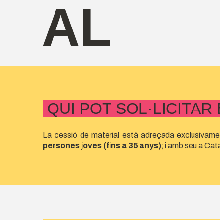
AL
QUI POT SOL·LICITAR
La cessió de material està adreçada exclusivam
persones joves (fins a 35 anys)
; i amb seu a Cat