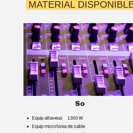
MATERIAL DISPONIBLE
So
Equip altaveus
1300 W
Equip microfonia de cable