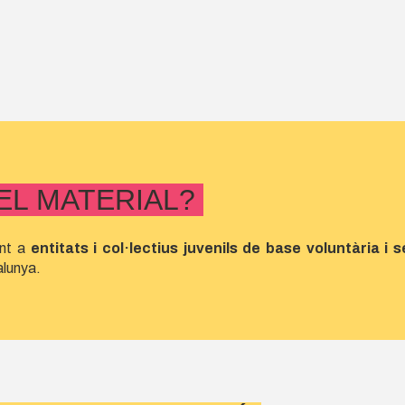
 EL MATERIAL?
ent a
entitats i col·lectius juvenils de base voluntària i
alunya.