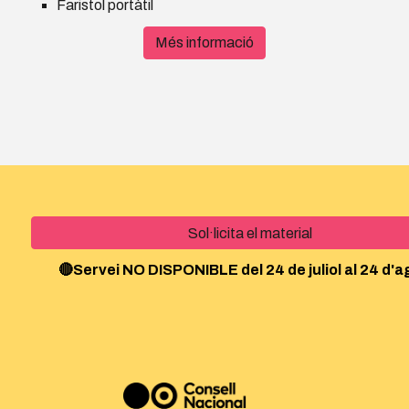
Faristol portàtil
Més informació
Sol·licita el material
🔴Servei NO DISPONIBLE del 24 de juliol al 24 d'a