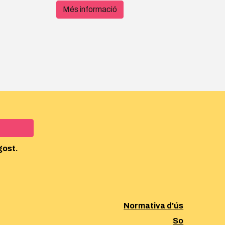
Més informació
gost.
Normativa d'ús
So